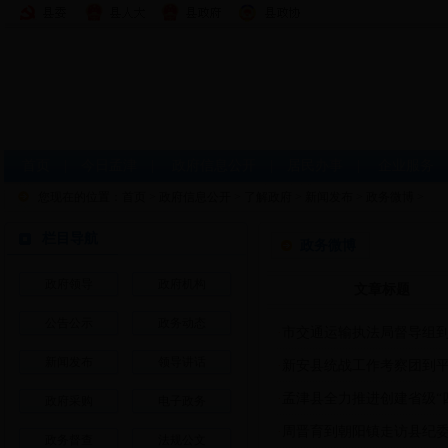
首页
|
今日孟津
|
政府信息公开
|
居民办事
|
企业服务
您现在的位置：
首页
>
政府信息公开
>
了解政府
>
新闻发布
>
政务微博
>
栏目导航
政务微博
政府领导
政府机构
文章标题
公告公示
政务动态
·
市交通运输执法局督导组
新闻发布
领导讲话
·
新安县统战工作考察团到
·
孟津县全力推进创建省级“
政府采购
电子政务
·
周晋育到朝阳镇走访县纪
政务督查
法规公文