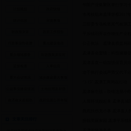
·
华阳产业集聚区举行学习
计划规划
政府快报
·
市考核组来孟津督察2017
统计信息
审批事项
·
三部委专项检查尾气检测
财政预决算
政府工作报告
·
平乐镇召开农作物生产全
行政事业性收费
重点建设项目
·
公正执法 孟津县质监局
·
孟津县会盟镇：科技嫁接
重点领域服务
应急预案及应对
·
孟津县直一幼加强保育员
监督检查
人事信息
·
迫于执行会战声势父代子还
重大会议情况
城乡建设重大事项
·
“3.15” 孟津工商局在行动
公益事业建设情况
土地征用及补偿
·
孟津麻屯镇：取缔违规小
救济救灾及捐助
政府信息公开年报
·
人居环境靓起来 孟津县城
·
救死扶伤无小事 孟津县人
文章关注排行
·
扮靓美丽家园 孟津平乐镇
·
孟津的旅游名片