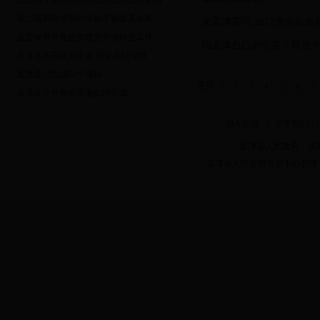
·送庄镇开展精准扶贫政策知识竞赛助力
·县公路局给贫困户送被子被套及衣柜
·
来孟津耍吧 2017漫步花海
·县畜牧局开展脱贫攻坚专项核查工作
·
咱孟津自己的明星！双语
·孟津县拓宽融资渠道 强化基础保障
·孟津县已完成62个项目
首页
1
2
3
4
5
6
7
·孟津县公共服务设施如期完成
加入收藏
|
关于我们
|
孟津县人民政府 版权所有 Copy
孟津县人民政府信息中心管理 电话：0